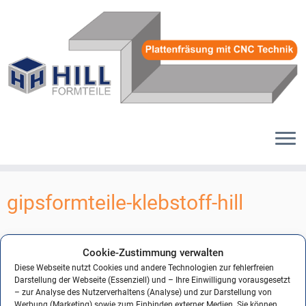
Zum
Inhalt
gipsformteile-klebstoff-hill
springen
Cookie-Zustimmung verwalten
← Vorheriges
Nächstes →
Diese Webseite nutzt Cookies und andere Technologien zur fehlerfreien
Darstellung der Webseite (Essenziell) und – Ihre Einwilligung vorausgesetzt
– zur Analyse des Nutzerverhaltens (Analyse) und zur Darstellung von
Werbung (Marketing) sowie zum Einbinden externer Medien. Sie können