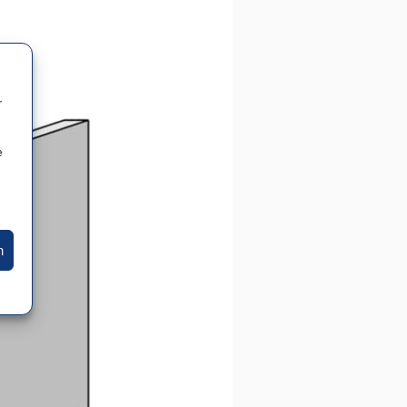
r
e
n