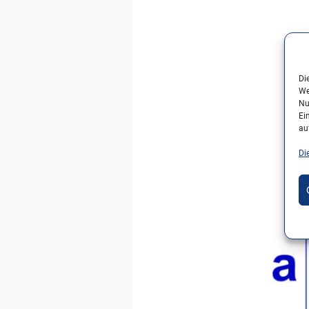
Di
We
Nu
Ei
au
Di