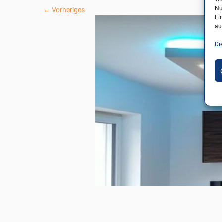
Nu
← Vorheriges
Ei
au
Di