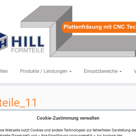
llen
Produkte / Leistungen
Einsatzbereiche
teile_11
395
in
beispiel_hill-gipsformteile_11
.
Cookie-Zustimmung verwalten
ese Webseite nutzt Cookies und andere Technologien zur fehlerfreien Darstellung de
bseite (Essenziell) und – Ihre Einwilligung vorausgesetzt – zur Analyse des