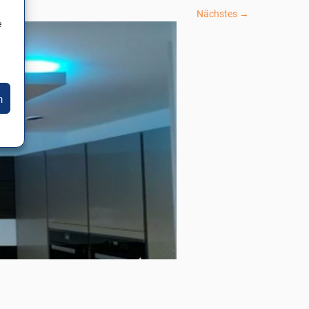
Nächstes →
e
n