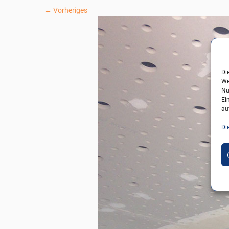
← Vorheriges
Di
We
Nu
Ei
au
Di