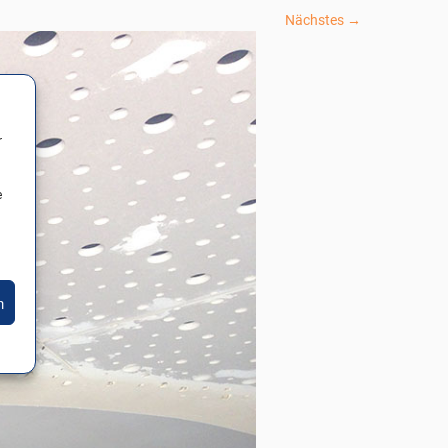
Nächstes →
r
e
n