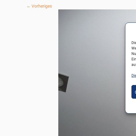
← Vorheriges
Di
We
Nu
Ei
au
Di