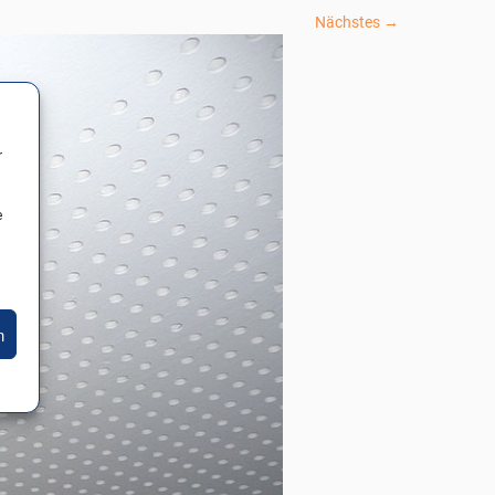
Nächstes →
r
e
n