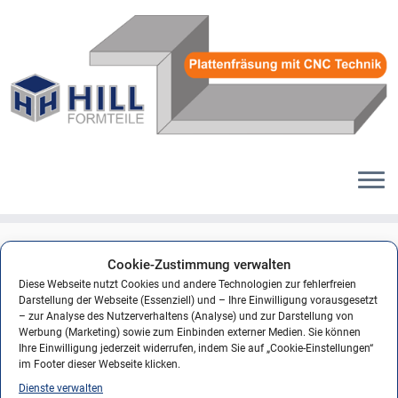
Zum
Inhalt
logo_hill-trockenbau_250x100
Cookie-Zustimmung verwalten
springen
Diese Webseite nutzt Cookies und andere Technologien zur fehlerfreien
Veröffentlicht am
17. April 2016
mit den Abmessungen
250 × 100
in
logo_hill-
Darstellung der Webseite (Essenziell) und – Ihre Einwilligung vorausgesetzt
trockenbau_250x100
.
– zur Analyse des Nutzerverhaltens (Analyse) und zur Darstellung von
Werbung (Marketing) sowie zum Einbinden externer Medien. Sie können
Ihre Einwilligung jederzeit widerrufen, indem Sie auf „Cookie-Einstellungen“
im Footer dieser Webseite klicken.
Dienste verwalten
← Vorheriges
Nächstes →