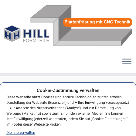
Zum
Inhalt
logo_hill-trockenbau_400
Cookie-Zustimmung verwalten
springen
Diese Webseite nutzt Cookies und andere Technologien zur fehlerfreien
Veröffentlicht am
19. April 2016
mit den Abmessungen
400 × 190
in
logo_hill-
Darstellung der Webseite (Essenziell) und – Ihre Einwilligung vorausgesetzt
trockenbau_400
.
– zur Analyse des Nutzerverhaltens (Analyse) und zur Darstellung von
Werbung (Marketing) sowie zum Einbinden externer Medien. Sie können
Ihre Einwilligung jederzeit widerrufen, indem Sie auf „Cookie-Einstellungen“
im Footer dieser Webseite klicken.
Dienste verwalten
← Vorheriges
Nächstes →