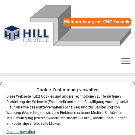
Zum
Inhalt
logo_promat_hilti3
Cookie-Zustimmung verwalten
springen
Diese Webseite nutzt Cookies und andere Technologien zur fehlerfreien
Veröffentlicht am
7. Dezember 2011
mit den Abmessungen
87 × 100
in
Darstellung der Webseite (Essenziell) und – Ihre Einwilligung vorausgesetzt
logo_promat_hilti3
.
– zur Analyse des Nutzerverhaltens (Analyse) und zur Darstellung von
Werbung (Marketing) sowie zum Einbinden externer Medien. Sie können
Ihre Einwilligung jederzeit widerrufen, indem Sie auf „Cookie-Einstellungen“
im Footer dieser Webseite klicken.
Dienste verwalten
← Vorheriges
Nächstes →