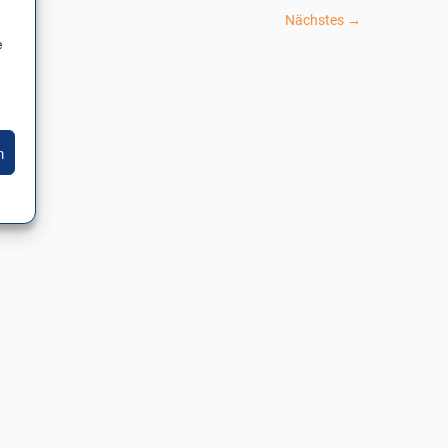
Nächstes →
e
n