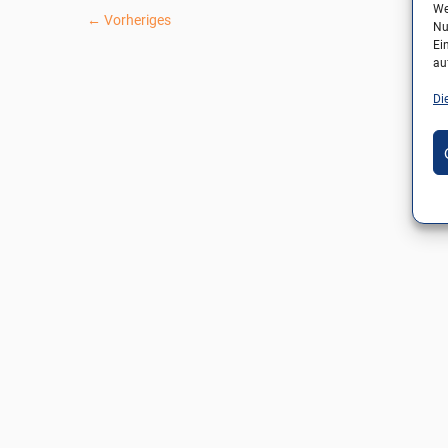
We
← Vorheriges
Nu
Ei
au
Di