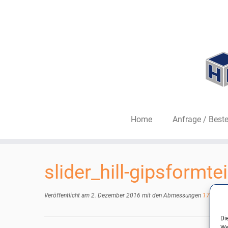
Home
Anfrage / Beste
Zum
Inhalt
slider_hill-gipsformt
springen
Veröffentlicht am
2. Dezember 2016
mit den Abmessungen
1700 × 5
Di
We