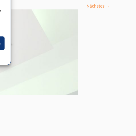
Nächstes →
e
n