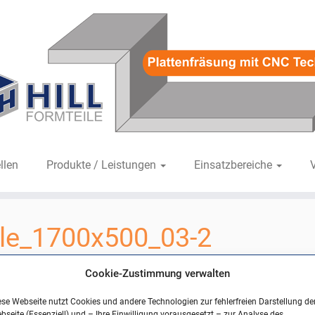
llen
Produkte / Leistungen
Einsatzbereiche
eile_1700x500_03-2
00
in
slider_hill-gipsformteile_1700x500_03-2
.
Cookie-Zustimmung verwalten
ese Webseite nutzt Cookies und andere Technologien zur fehlerfreien Darstellung de
bseite (Essenziell) und – Ihre Einwilligung vorausgesetzt – zur Analyse des