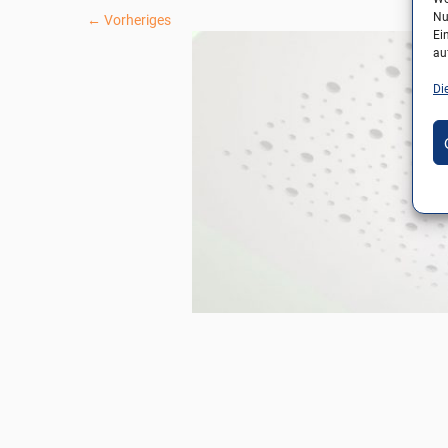
Nu
← Vorheriges
Ei
au
Di