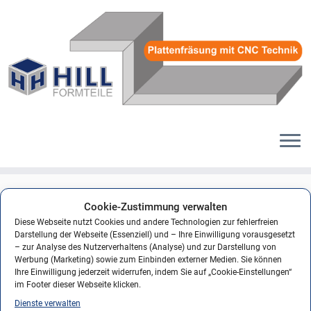
Zum
Inhalt
Logo_nedaConsult
Cookie-Zustimmung verwalten
springen
Diese Webseite nutzt Cookies und andere Technologien zur fehlerfreien
Veröffentlicht am
7. Dezember 2011
mit den Abmessungen
248 × 173
in
Darstellung der Webseite (Essenziell) und – Ihre Einwilligung vorausgesetzt
Logo_nedaConsult
.
– zur Analyse des Nutzerverhaltens (Analyse) und zur Darstellung von
Werbung (Marketing) sowie zum Einbinden externer Medien. Sie können
Ihre Einwilligung jederzeit widerrufen, indem Sie auf „Cookie-Einstellungen“
im Footer dieser Webseite klicken.
Dienste verwalten
← Vorheriges
Nächstes →