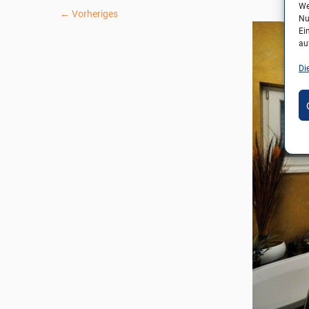
We
← Vorheriges
Nu
Ei
au
Di