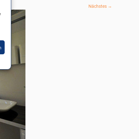
Nächstes →
e
n